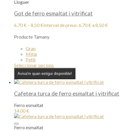
Lloguer
Got de ferro esmaltat i vitrificat
6,70
€
–
8,50
€
Interval de preus: 6,70 € a 8,50 €
Producte Tamany
Gran
Mitjà
Petit
Seleccionar opcions
Avisa'm quan estigui disponible!
Cafetera turca de ferro esmaltat i vitrificat
Ferro esmaltat
14,00
€
Ferro esmaltat