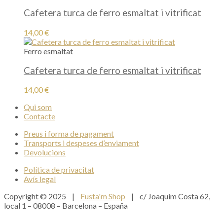
Cafetera turca de ferro esmaltat i vitrificat
14,00
€
Ferro esmaltat
Cafetera turca de ferro esmaltat i vitrificat
14,00
€
Qui som
Contacte
Preus i forma de pagament
Transports i despeses d’enviament
Devolucions
Política de privacitat
Avís legal
Copyright © 2025 |
Fusta'm Shop
| c/ Joaquim Costa 62,
local 1 – 08008 – Barcelona – España