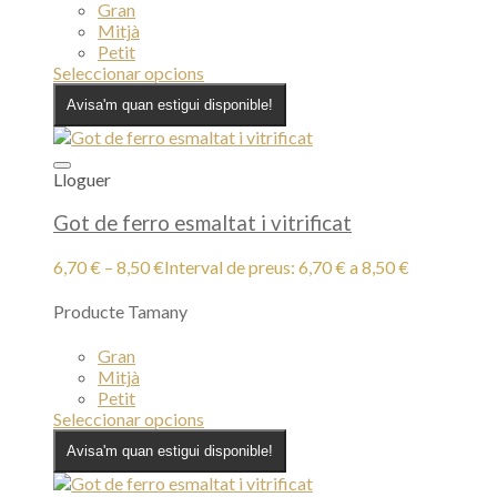
Gran
Mitjà
Petit
Seleccionar opcions
Avisa'm quan estigui disponible!
Lloguer
Got de ferro esmaltat i vitrificat
6,70
€
–
8,50
€
Interval de preus: 6,70 € a 8,50 €
Producte Tamany
Gran
Mitjà
Petit
Seleccionar opcions
Avisa'm quan estigui disponible!