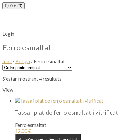
0,00
€
(0)
Cistella
Login
Ferro esmaltat
Inici
/
Botiga
/ Ferro esmaltat
S'estan mostrant 4 resultats
View:
Tassa i plat de ferro esmaltat i vitrificat
Ferro esmaltat
12,00
€
Avisa'm quan estigui disponible!